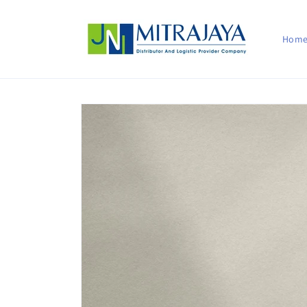
Skip to
content
Hom
Skip to
product
information