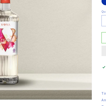
Qua
Ti
An