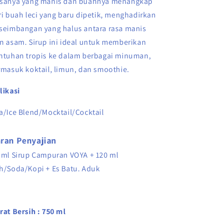
sanya yang manis dan buahnya menangkap
ri buah leci yang baru dipetik, menghadirkan
seimbangan yang halus antara rasa manis
n asam. Sirup ini ideal untuk memberikan
ntuhan tropis ke dalam berbagai minuman,
rmasuk koktail, limun, dan smoothie.
likasi
a/Ice Blend/Mocktail/Cocktail
ran Penyajian
 ml Sirup Campuran VOYA + 120 ml
h/Soda/Kopi + Es Batu. Aduk
rat Bersih :
750 ml