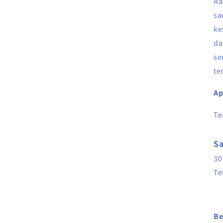
Ra
sa
ke
da
se
te
Ap
Te
Sa
30
Te
Be