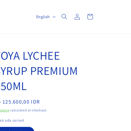
Log
L
Cart
English
in
a
n
g
u
VOYA LYCHEE
a
SYRUP PREMIUM
g
e
750ML
egular
 125.600,00 IDR
ice
pping
calculated at checkout.
ak ada variant