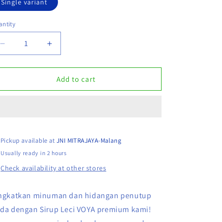
Single variant
ntity
Decrease
Increase
quantity
quantity
for
for
VOYA
VOYA
Add to cart
LYCHEE
LYCHEE
SYRUP
SYRUP
PREMIUM
PREMIUM
750ML
750ML
Pickup available at
JNI MITRAJAYA-Malang
Usually ready in 2 hours
Check availability at other stores
ngkatkan minuman dan hidangan penutup
da dengan Sirup Leci VOYA premium kami!