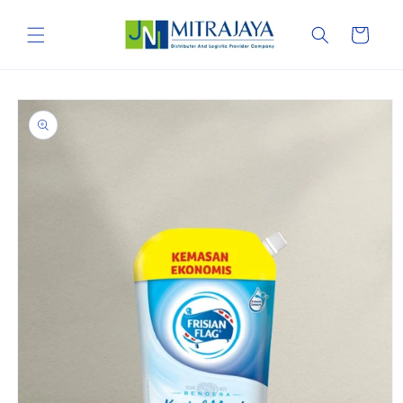
Skip to
content
Cart
Skip to
product
information