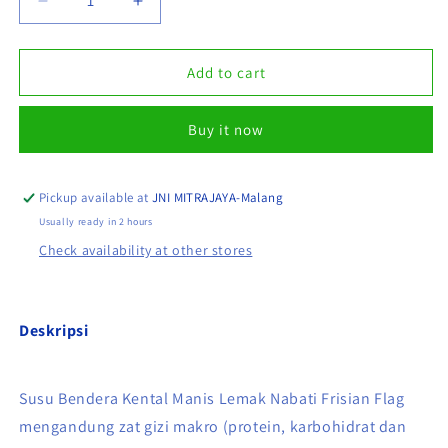
Decrease
Increase
quantity
quantity
for
for
FRISIAN
FRISIAN
Add to cart
FLAG
FLAG
SUSU
SUSU
Buy it now
KENTAL
KENTAL
MANIS
MANIS
PUTIH
PUTIH
POUCH
POUCH
Pickup available at
JNI MITRAJAYA-Malang
545GR
545GR
Usually ready in 2 hours
(ISI
(ISI
Check availability at other stores
24
24
PER
PER
KARTON)
KARTON)
Deskripsi
Susu Bendera Kental Manis Lemak Nabati Frisian Flag
mengandung zat gizi makro (protein, karbohidrat dan