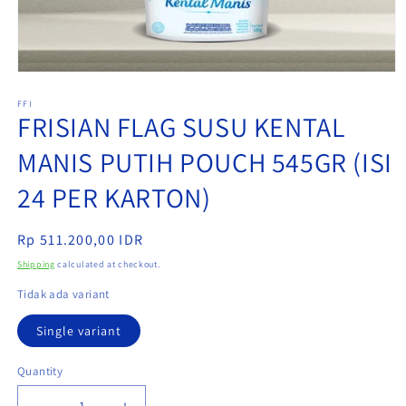
Open
media
1
FFI
FRISIAN FLAG SUSU KENTAL
in
modal
MANIS PUTIH POUCH 545GR (ISI
24 PER KARTON)
Regular
Rp 511.200,00 IDR
price
Shipping
calculated at checkout.
Tidak ada variant
Single variant
Quantity