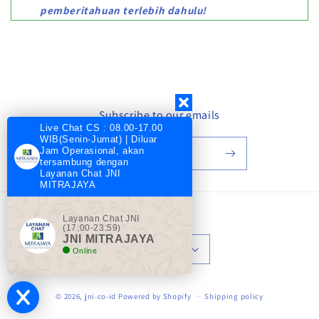
pemberitahuan terlebih dahulu!
Subscribe to our emails
Live Chat CS : 08.00-17.00
WIB(Senin-Jumat) | Diluar
Jam Operasional, akan
Email
tersambung dengan
Layanan Chat JNI
MITRAJAYA
Layanan Chat JNI
Language
(17:00-23:59)
JNI MITRAJAYA
English
Online
Payment
© 2026,
jni-co-id
Powered by Shopify
Shipping policy
methods