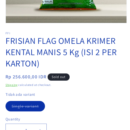
Open
media
1
FFI
FRISIAN FLAG OMELA KRIMER
in
modal
KENTAL MANIS 5 Kg (ISI 2 PER
KARTON)
Regular
Rp 256.600,00 IDR
Sold out
price
Shipping
calculated at checkout.
Tidak ada variant
Variant
Single variant
sold
out
or
Quantity
unavailable