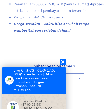
Pesanan jam 08:00 - 15:00 WIB (Senin - Jumat) diproses
setelah ada bukti pembayaran dan terverifikasi
Pengiriman H+1 (Senin - Jumat)
Harga sewaktu - waktu bisa berubah tanpa
pemberitahuan terlebih dahulu!
Subscribe to our emails
Live Chat CS : 08.00-17.00
WIB(Senin-Jumat) | Diluar
Jam Operasional, akan
Email
tersambung dengan
Layanan Chat JNI
MITRAJAYA
Layanan Chat JNI
Language
(17:00-23:59)
JNI MITRAJAYA