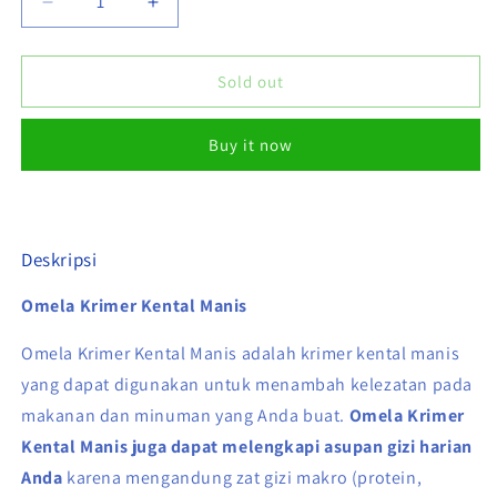
Decrease
Increase
quantity
quantity
for
for
FRISIAN
FRISIAN
Sold out
FLAG
FLAG
OMELA
OMELA
Buy it now
KRIMER
KRIMER
KENTAL
KENTAL
MANIS
MANIS
5
5
Kg
Kg
Deskripsi
(ISI
(ISI
2
2
Omela Krimer Kental Manis
PER
PER
KARTON)
KARTON)
Omela Krimer Kental Manis adalah krimer kental manis
yang dapat digunakan untuk menambah kelezatan pada
makanan dan minuman yang Anda buat.
Omela Krimer
Kental Manis juga dapat melengkapi asupan gizi harian
Anda
karena mengandung zat gizi makro (protein,