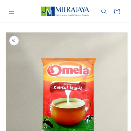
Skip to
content
Cart
Skip to
product
information